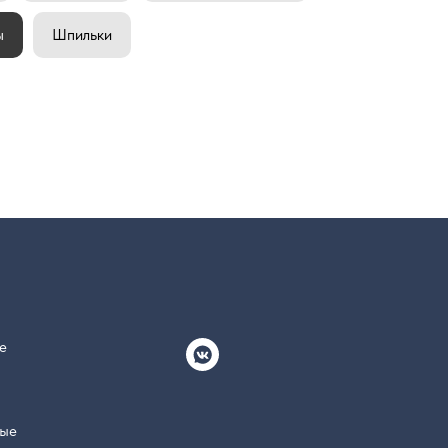
ы
Шпильки
е
ные