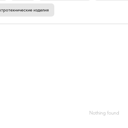
ктротехнические изделия
Nothing found