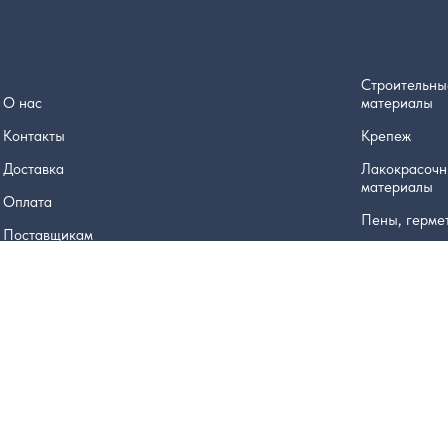
Строительны
О нас
материалы
Контакты
Крепеж
Доставка
Лакокрасоч
материалы
Оплата
Пены, герме
Поставщикам
Инструмент
Производители
Дом и сад
Политика
конфиденциальности
Электрика и 