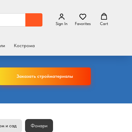
Sign In
Favorites
Cart
ели
Кострома
Заказать стройматериалы
ом и сад
Фонари