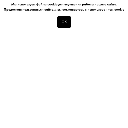
Мы используем файлы cookie для улучшения работы нашего сайта.
Продолжая пользоваться сайтом, вы соглашаетесь с использованием cookie
Стройцентр
ОК
Интернет-магазин
cтроительных материалов
оптом и в розницу
О нас
Строительные материалы
Контакты
Крепеж
Доставка
Лакокрасочные материалы
Оплата
Пены, герметики
Поставщикам
Инструмент
Производители
Дом и сад
Политика
конфиденциальности
Электрика и вентиляция